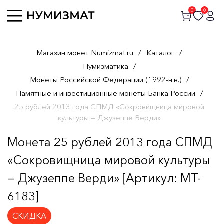
0
0
Магазин монет Numizmat.ru
/
Каталог
/
Нумизматика
/
Монеты Российской Федерации (1992-н.в.)
/
Памятные и инвестиционные монеты Банка России
/
25 рублей 2013 года СПМД «Сокровищница мировой
культуры — Джузеппе Верди»
Монета 25 рублей 2013 года СПМД
«Сокровищница мировой культуры
— Джузеппе Верди» [Артикул: MT-
6183]
СКИДКА