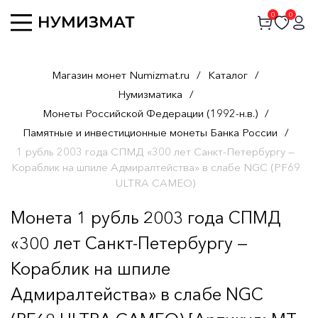
0
0
Магазин монет Numizmat.ru
/
Каталог
/
Нумизматика
/
Монеты Российской Федерации (1992-н.в.)
/
Памятные и инвестиционные монеты Банка России
/
1 рубль 2003 года СПМД «300 лет Санкт-Петербургу —
Кораблик на шпиле Адмиралтейства» в слабе NGC (PF69
ULTRA CAMEO)
Монета 1 рубль 2003 года СПМД
«300 лет Санкт-Петербургу —
Кораблик на шпиле
Адмиралтейства» в слабе NGC