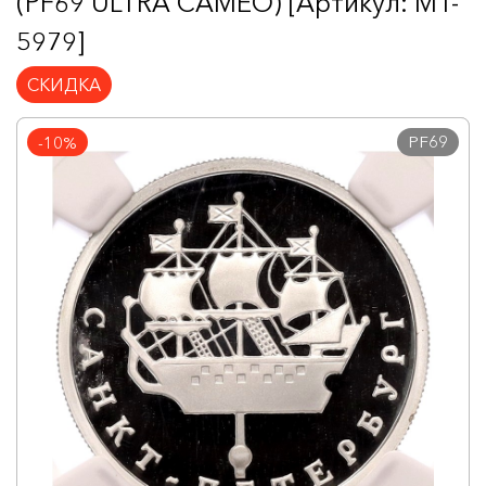
(PF69 ULTRA CAMEO) [Артикул: MT-
5979]
СКИДКА
PF69
-10%