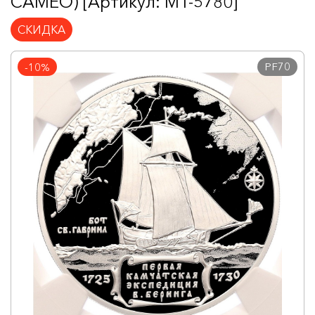
CAMEO) [Артикул: MT-5780]
СКИДКА
PF70
-10%