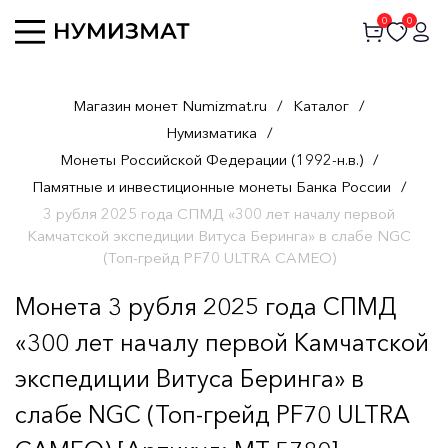
0
0
Магазин монет Numizmat.ru
/
Каталог
/
Нумизматика
/
Монеты Российской Федерации (1992-н.в.)
/
Памятные и инвестиционные монеты Банка России
/
3 рубля 2025 года СПМД «300 лет началу первой
Камчатской экспедиции Витуса Беринга» в слабе NGC
(Топ-грейд PF70 ULTRA CAMEO)
Монета 3 рубля 2025 года СПМД
«300 лет началу первой Камчатской
экспедиции Витуса Беринга» в
слабе NGC (Топ-грейд PF70 ULTRA