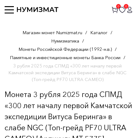
0
0
Магазин монет Numizmat.ru
/
Каталог
/
Нумизматика
/
Монеты Российской Федерации (1992-н.в.)
/
Памятные и инвестиционные монеты Банка России
/
3 рубля 2025 года СПМД «300 лет началу первой
Камчатской экспедиции Витуса Беринга» в слабе NGC
(Топ-грейд PF70 ULTRA CAMEO)
Монета 3 рубля 2025 года СПМД
«300 лет началу первой Камчатской
экспедиции Витуса Беринга» в
слабе NGC (Топ-грейд PF70 ULTRA