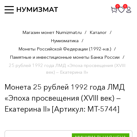
0
0
Магазин монет Numizmat.ru
/
Каталог
/
Нумизматика
/
Монеты Российской Федерации (1992-н.в.)
/
Памятные и инвестиционные монеты Банка России
/
25 рублей 1992 года ЛМД «Эпоха просвещения (XVIII
век) — Екатерина II»
Монета 25 рублей 1992 года ЛМД
«Эпоха просвещения (XVIII век) —
Екатерина II» [Артикул: MT-5744]