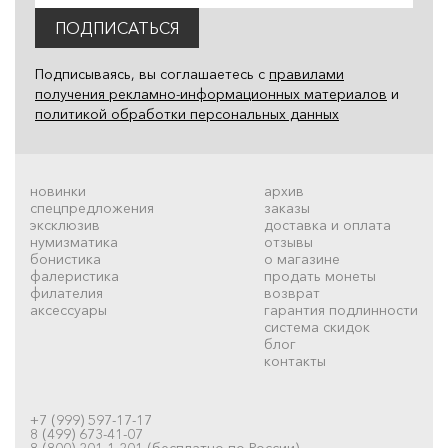
ПОДПИСАТЬСЯ
Подписываясь, вы соглашаетесь с
правилами
получения рекламно-информационных материалов
и
политикой обработки персональных данных
новинки
архив
спецпредложения
заказы
эксклюзив
доставка и оплата
нумизматика
отзывы
бонистика
о магазине
фалеристика
продать монеты
филателия
возврат
аксессуары
гарантия подлинности
система скидок
блог
контакты
+7 (999) 597-17-17
8 (499) 673-41-07
8 (800) 201-1-201 (бесплатно по России)