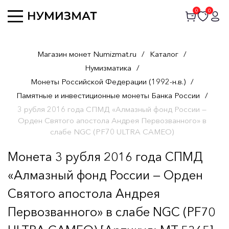
0
0
Магазин монет Numizmat.ru
/
Каталог
/
Нумизматика
/
Монеты Российской Федерации (1992-н.в.)
/
Памятные и инвестиционные монеты Банка России
/
3 рубля 2016 года СПМД «Алмазный фонд России —
Орден Святого апостола Андрея Первозванного» в
слабе NGC (PF70 ULTRA CAMEO)
Монета 3 рубля 2016 года СПМД
«Алмазный фонд России — Орден
Святого апостола Андрея
Первозванного» в слабе NGC (PF70