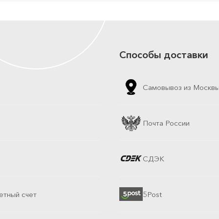
Способы доставки
Самовывоз из Москв
Почта России
СДЭК
етный счет
5Post