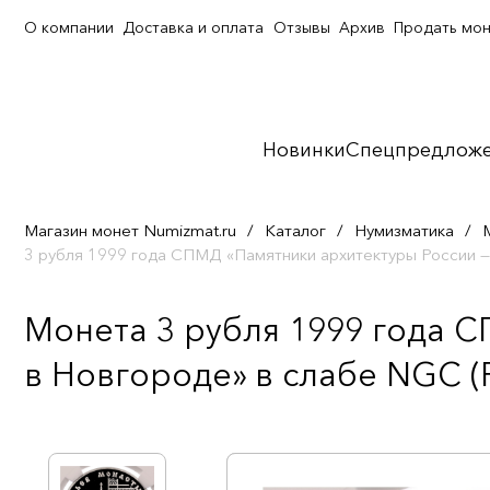
О компании
Доставка и оплата
Отзывы
Архив
Продать мо
Новинки
Спецпредлож
Магазин монет Numizmat.ru
/
Каталог
/
Нумизматика
/
3 рубля 1999 года СПМД «Памятники архитектуры России
Монета 3 рубля 1999 года 
в Новгороде» в слабе NGC (