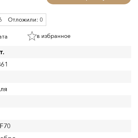
6
Отложили:
0
в избранное
ата
т.
361
бля
PF70