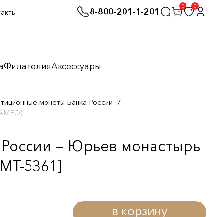
0
0
8-800-201-1-201
такты
а
Филателия
Аксессуары
стиционные монеты Банка России
/
CAMEO)
 России — Юрьев монастырь
MT-5361]
в корзину