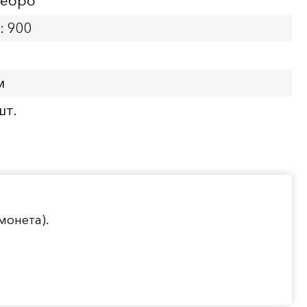
ребро
: 900
м
шт.
монета).