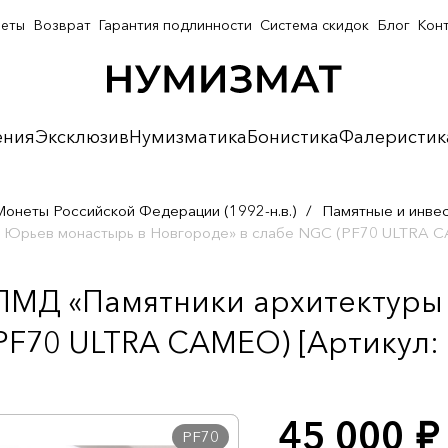
неты
Возврат
Гарантия подлинности
Система скидок
Блог
Кон
ения
Эксклюзив
Нумизматика
Бонистика
Фалеристик
Монеты Российской Федерации (1992-н.в.)
/
Памятные и инве
 — Юрьев монастырь в Новгороде» в слабе NGC (PF70 ULTRA 
СПМД «Памятники архитектуры
PF70 ULTRA CAMEO) [Артикул: 
45 000
руб.
PF70