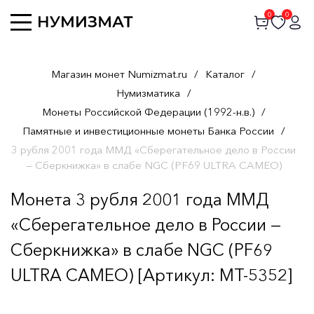
0
0
Магазин монет Numizmat.ru
/
Каталог
/
Нумизматика
/
Монеты Российской Федерации (1992-н.в.)
/
Памятные и инвестиционные монеты Банка России
/
3 рубля 2001 года ММД «Сберегательное дело в России
— Сберкнижка» в слабе NGC (PF69 ULTRA CAMEO)
Монета 3 рубля 2001 года ММД
«Сберегательное дело в России —
Сберкнижка» в слабе NGC (PF69
ULTRA CAMEO) [Артикул: MT-5352]