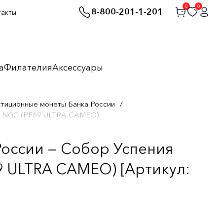
0
0
8-800-201-1-201
такты
а
Филателия
Аксессуары
стиционные монеты Банка России
/
бе NGC (PF69 ULTRA CAMEO)
России — Собор Успения
9 ULTRA CAMEO) [Артикул: