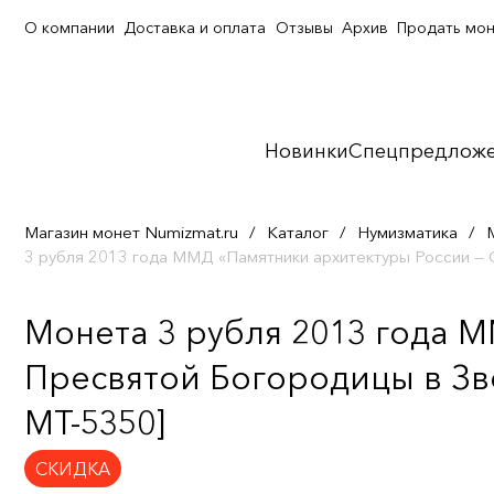
О компании
Доставка и оплата
Отзывы
Архив
Продать мо
Новинки
Спецпредлож
Магазин монет Numizmat.ru
/
Каталог
/
Нумизматика
/
3 рубля 2013 года ММД «Памятники архитектуры России —
Монета 3 рубля 2013 года 
Пресвятой Богородицы в Зв
MT-5350]
СКИДКА