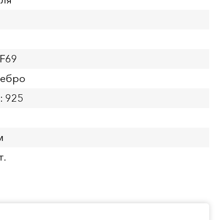
PF69
ребро
: 925
м
т.