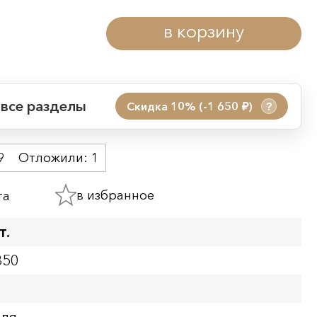
в корзину
 все разделы
Скидка 10% (-1 650
)
?
руб.
 акции:
9
Отложили:
1
08.08.2026 00:01
09.08.2026 23:59
в избранное
та
ия:
т.
350
бля