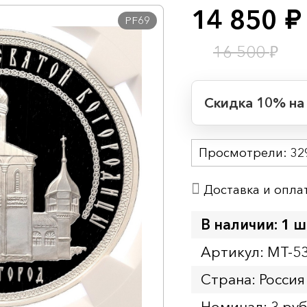
14 850
руб.
PF69
₽
16 500
Скидка 10% на
Период действия
Просмотрели:
Начало:
32
Окончание:
Доставка и опла
Время до окончан
1
5
дн.
ч.
В наличии: 1 ш
Артикул: MT-5
Страна: Россия
Номинал: 3 ру