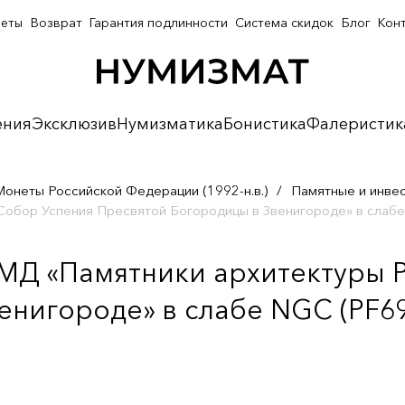
неты
Возврат
Гарантия подлинности
Система скидок
Блог
Кон
ения
Эксклюзив
Нумизматика
Бонистика
Фалеристик
Монеты Российской Федерации (1992-н.в.)
/
Памятные и инве
 Собор Успения Пресвятой Богородицы в Звенигороде» в сла
ММД «Памятники архитектуры 
енигороде» в слабе NGC (PF6