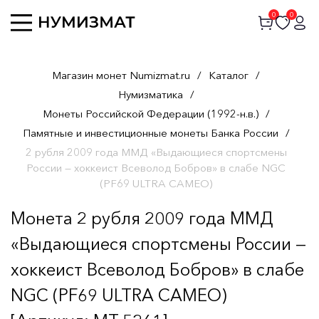
0
0
Магазин монет Numizmat.ru
/
Каталог
/
Нумизматика
/
Монеты Российской Федерации (1992-н.в.)
/
Памятные и инвестиционные монеты Банка России
/
2 рубля 2009 года ММД «Выдающиеся спортсмены
России — хоккеист Всеволод Бобров» в слабе NGC
(PF69 ULTRA CAMEO)
Монета 2 рубля 2009 года ММД
«Выдающиеся спортсмены России —
хоккеист Всеволод Бобров» в слабе
NGC (PF69 ULTRA CAMEO)