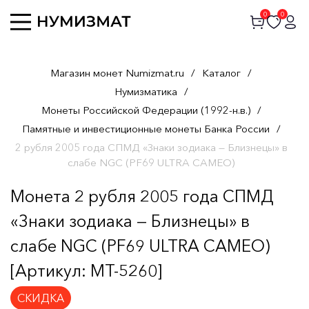
0
0
Магазин монет Numizmat.ru
/
Каталог
/
Нумизматика
/
Монеты Российской Федерации (1992-н.в.)
/
Памятные и инвестиционные монеты Банка России
/
2 рубля 2005 года СПМД «Знаки зодиака — Близнецы» в
слабе NGC (PF69 ULTRA CAMEO)
Монета 2 рубля 2005 года СПМД
«Знаки зодиака — Близнецы» в
слабе NGC (PF69 ULTRA CAMEO)
[Артикул: MT-5260]
СКИДКА