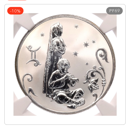
PF69
-10%