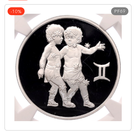
PF69
-10%