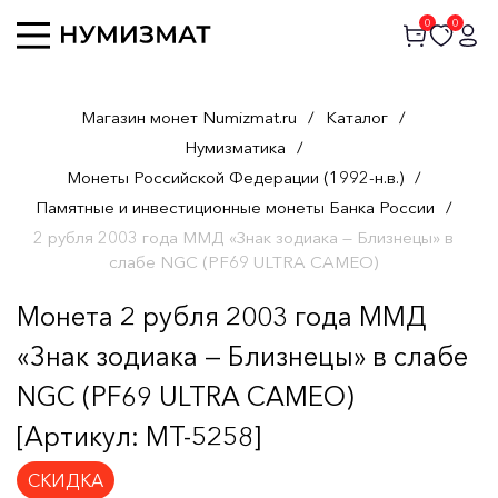
0
0
Магазин монет Numizmat.ru
/
Каталог
/
Нумизматика
/
Монеты Российской Федерации (1992-н.в.)
/
Памятные и инвестиционные монеты Банка России
/
2 рубля 2003 года ММД «Знак зодиака — Близнецы» в
слабе NGC (PF69 ULTRA CAMEO)
Монета 2 рубля 2003 года ММД
«Знак зодиака — Близнецы» в слабе
NGC (PF69 ULTRA CAMEO)
[Артикул: MT-5258]
СКИДКА