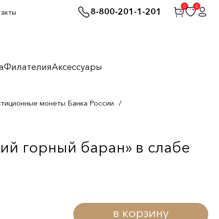
0
0
8-800-201-1-201
такты
а
Филателия
Аксессуары
стиционные монеты Банка России
/
кий горный баран» в слабе
в корзину