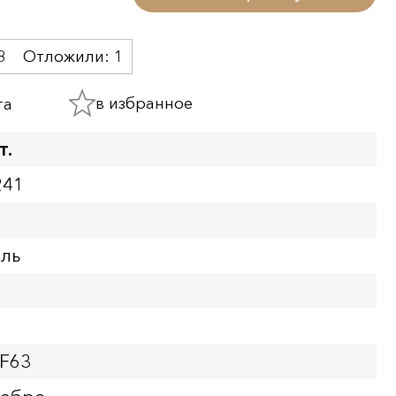
8
Отложили:
1
в избранное
та
т.
241
бль
PF63