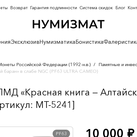
неты
Возврат
Гарантия подлинности
Система скидок
Блог
Кон
ения
Эксклюзив
Нумизматика
Бонистика
Фалеристик
Монеты Российской Федерации (1992-н.в.)
/
Памятные и инве
ный баран» в слабе NGC (PF63 ULTRA CAMEO)
ПМД «Красная книга — Алтайс
тикул: MT-5241]
10 000
руб.
PF63