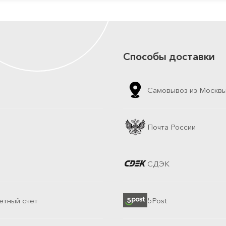
Способы доставки
Самовывоз из Москв
Почта России
СДЭК
етный счет
5Post