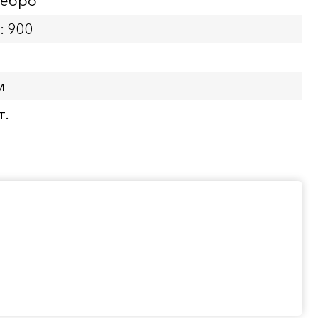
ребро
: 900
м
т.