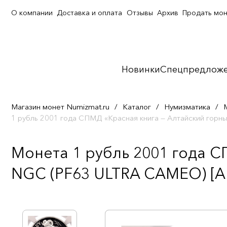
О компании
Доставка и оплата
Отзывы
Архив
Продать мо
Новинки
Спецпредлож
Магазин монет Numizmat.ru
/
Каталог
/
Нумизматика
/
1 рубль 2001 года СПМД «Красная книга — Алтайский гор
Монета 1 рубль 2001 года С
NGC (PF63 ULTRA CAMEO) [Ар