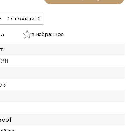
8
Отложили:
0
в избранное
та
т.
238
бля
roof