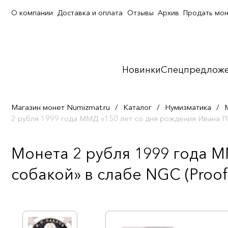
О компании
Доставка и оплата
Отзывы
Архив
Продать мо
Новинки
Спецпредлож
Магазин монет Numizmat.ru
/
Каталог
/
Нумизматика
/
2 рубля 1999 года ММД «150 лет со дня рождения Ивана Па
Монета 2 рубля 1999 года М
собакой» в слабе NGC (Proof 