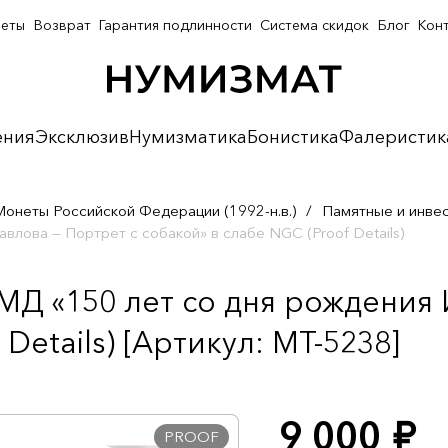
неты
Возврат
Гарантия подлинности
Система скидок
Блог
Кон
ения
Эксклюзив
Нумизматика
Бонистика
Фалеристик
Монеты Российской Федерации (1992-н.в.)
/
Памятные и инве
влова — Портрет с собакой» в слабе NGC (Proof Details)
МД «150 лет со дня рождения 
Details) [Артикул: MT-5238]
9 000
руб.
PROOF