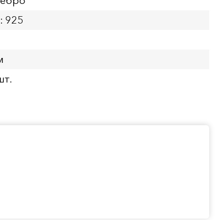
ребро
: 925
м
шт.