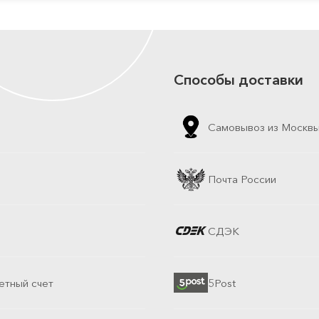
Способы доставки
Самовывоз из Москв
Почта России
СДЭК
етный счет
5Post