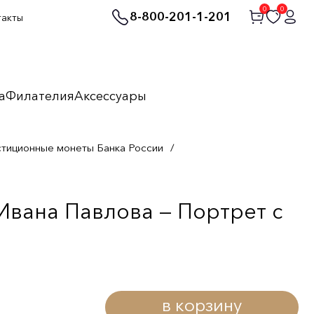
0
0
8-800-201-1-201
такты
а
Филателия
Аксессуары
стиционные монеты Банка России
/
Ивана Павлова — Портрет с
в корзину