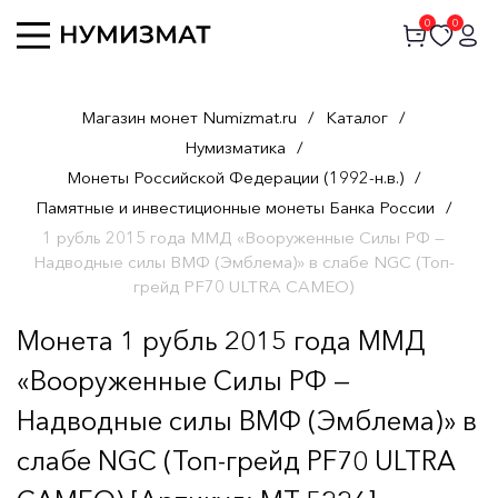
0
0
Магазин монет Numizmat.ru
/
Каталог
/
Нумизматика
/
Монеты Российской Федерации (1992-н.в.)
/
Памятные и инвестиционные монеты Банка России
/
1 рубль 2015 года ММД «Вооруженные Силы РФ —
Надводные силы ВМФ (Эмблема)» в слабе NGC (Топ-
грейд PF70 ULTRA CAMEO)
Монета 1 рубль 2015 года ММД
«Вооруженные Силы РФ —
Надводные силы ВМФ (Эмблема)» в
слабе NGC (Топ-грейд PF70 ULTRA