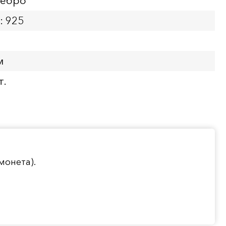
ребро
: 925
м
т.
монета).