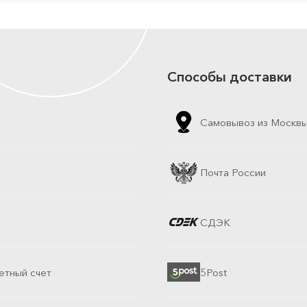
Способы доставки
Самовывоз из Москв
Почта России
СДЭК
етный счет
5Post