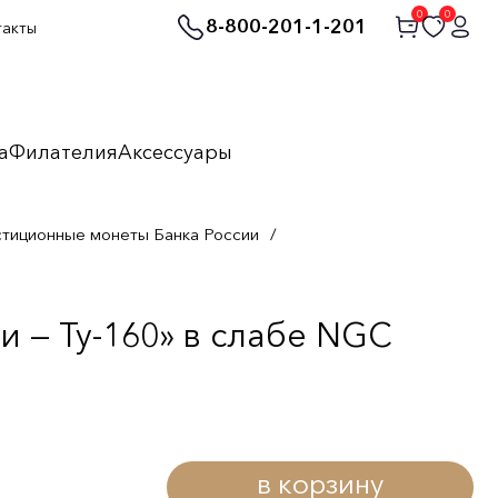
0
0
8-800-201-1-201
такты
а
Филателия
Аксессуары
стиционные монеты Банка России
/
 — Ту-160» в слабе NGC
в корзину