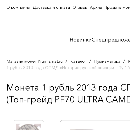
О компании
Доставка и оплата
Отзывы
Архив
Продать мо
Новинки
Спецпредлож
Магазин монет Numizmat.ru
/
Каталог
/
Нумизматика
/
1 рубль 2013 года СПМД «История русской авиации — Ту-
Монета 1 рубль 2013 года С
(Топ-грейд PF70 ULTRA CAME