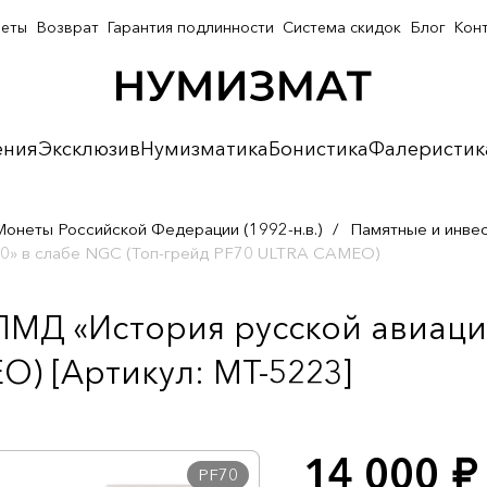
неты
Возврат
Гарантия подлинности
Система скидок
Блог
Кон
ения
Эксклюзив
Нумизматика
Бонистика
Фалеристик
Монеты Российской Федерации (1992-н.в.)
/
Памятные и инве
160» в слабе NGC (Топ-грейд PF70 ULTRA CAMEO)
ПМД «История русской авиации
O) [Артикул: MT-5223]
14 000
руб.
PF70