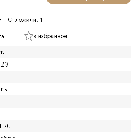
7
Отложили:
1
в избранное
та
т.
223
бль
PF70