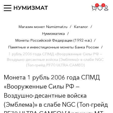
0
0
Магазин монет Numizmat.ru
/
Каталог
/
Нумизматика
/
Монеты Российской Федерации (1992-н.в.)
/
Памятные и инвестиционные монеты Банка России
/
1 рубль 2006 года СПМД «Вооруженные Силы РФ —
Воздушно-десантные войска (Эмблема)» в слабе NGC
(Топ-грейд PF70 ULTRA CAMEO)
Монета 1 рубль 2006 года СПМД
«Вооруженные Силы РФ —
Воздушно-десантные войска
(Эмблема)» в слабе NGC (Топ-грейд