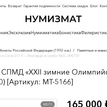
неты
Возврат
Гарантия подлинности
Система скидок
Блог
Кон
ения
Эксклюзив
Нумизматика
Бонистика
Фалеристик
Монеты Российской Федерации (1992-н.в.)
/
Памятные и инве
 в Сочи 2014 — Леопард» в слабе NGC (MS70)
а СПМД «XXII зимние Олимпийс
) [Артикул: MT-5166]
165 000
р
MS70