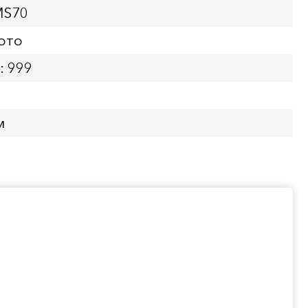
MS70
ото
: 999
м