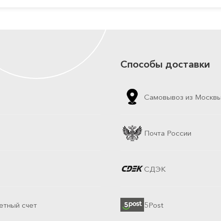
Способы доставки
Самовывоз из Москв
Почта России
СДЭК
етный счет
5Post