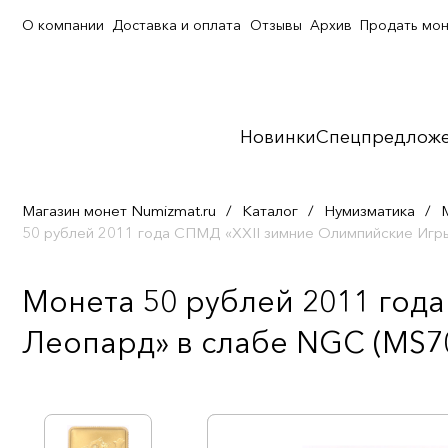
О компании
Доставка и оплата
Отзывы
Архив
Продать мо
Новинки
Спецпредлож
Магазин монет Numizmat.ru
/
Каталог
/
Нумизматика
/
50 рублей 2011 года СПМД «XXII зимние Олимпийские Игры
Монета 50 рублей 2011 год
Леопард» в слабе NGC (MS70