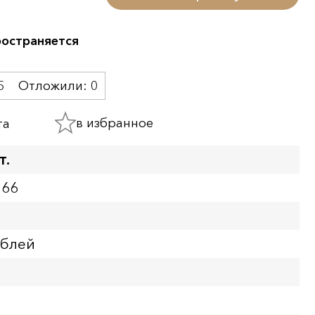
ространяется
5
Отложили:
0
в избранное
та
т.
166
ублей