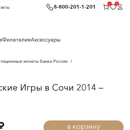
0
0
8-800-201-1-201
такты
а
Филателия
Аксессуары
стиционные монеты Банка России
/
кие Игры в Сочи 2014 —
в корзину
уб.