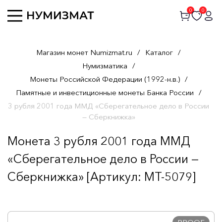
0
0
Магазин монет Numizmat.ru
/
Каталог
/
Нумизматика
/
Монеты Российской Федерации (1992-н.в.)
/
Памятные и инвестиционные монеты Банка России
/
3 рубля 2001 года ММД «Сберегательное дело в России
— Сберкнижка»
Монета 3 рубля 2001 года ММД
«Сберегательное дело в России —
Сберкнижка» [Артикул: MT-5079]