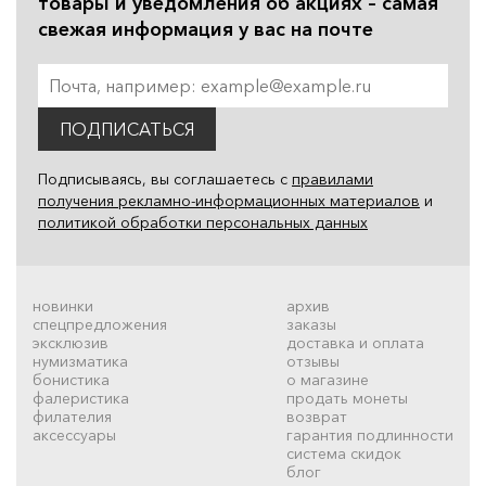
товары и уведомления об акциях – самая
свежая информация у вас на почте
ПОДПИСАТЬСЯ
Подписываясь, вы соглашаетесь с
правилами
получения рекламно-информационных материалов
и
политикой обработки персональных данных
новинки
архив
спецпредложения
заказы
эксклюзив
доставка и оплата
нумизматика
отзывы
бонистика
о магазине
фалеристика
продать монеты
филателия
возврат
аксессуары
гарантия подлинности
система скидок
блог