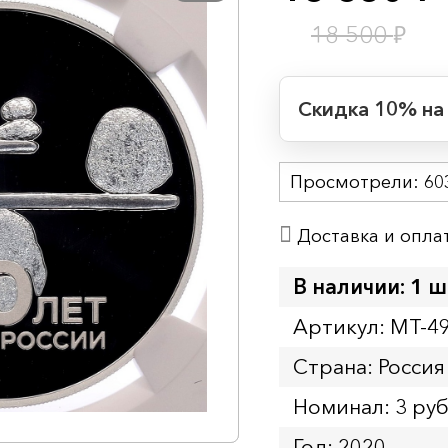
₽
18 500
Скидка 10% на
Период действия
Просмотрели:
Начало:
60
Окончание:
Доставка и опла
Время до окончан
13
ч.
В наличии: 1 ш
Артикул: MT-4
Страна: Россия
Номинал: 3 ру
Год: 2020