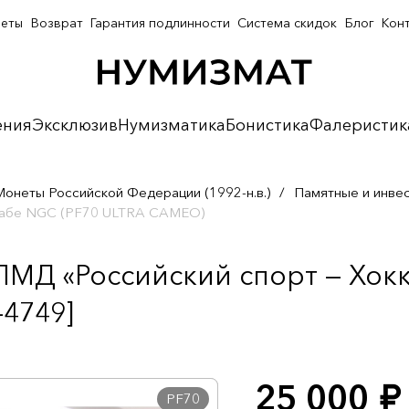
неты
Возврат
Гарантия подлинности
Система скидок
Блог
Кон
ения
Эксклюзив
Нумизматика
Бонистика
Фалеристик
Монеты Российской Федерации (1992-н.в.)
/
Памятные и инве
слабе NGC (PF70 ULTRA CAMEO)
ПМД «Российский спорт — Хокк
4749]
25 000
руб.
PF70