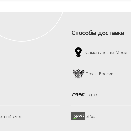
Способы доставки
Самовывоз из Москв
Почта России
СДЭК
етный счет
5Post