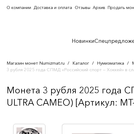
О компании
Доставка и оплата
Отзывы
Архив
Продать мо
Новинки
Спецпредлож
Магазин монет Numizmat.ru
/
Каталог
/
Нумизматика
/
3 рубля 2025 года СПМД «Российский спорт — Хоккей» в 
Монета 3 рубля 2025 года С
ULTRA CAMEO) [Артикул: MT-