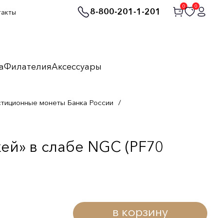
0
0
8-800-201-1-201
такты
а
Филателия
Аксессуары
стиционные монеты Банка России
/
ей» в слабе NGC (PF70
в корзину