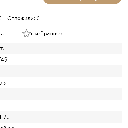
0
Отложили:
0
в избранное
та
т.
749
бля
PF70