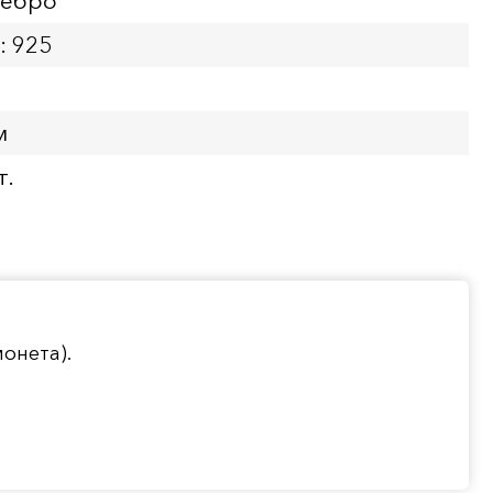
ребро
: 925
м
т.
онета).