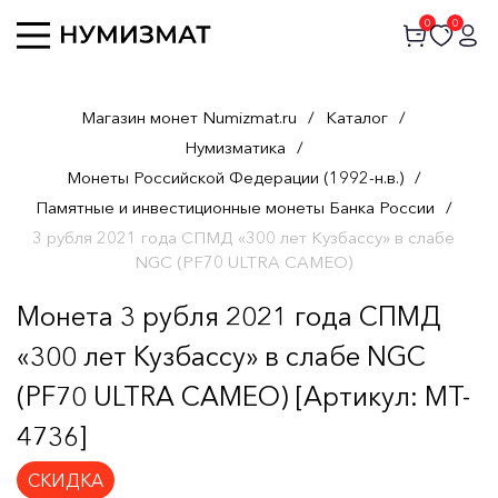
0
0
Магазин монет Numizmat.ru
/
Каталог
/
Нумизматика
/
Монеты Российской Федерации (1992-н.в.)
/
Памятные и инвестиционные монеты Банка России
/
3 рубля 2021 года СПМД «300 лет Кузбассу» в слабе
NGC (PF70 ULTRA CAMEO)
Монета 3 рубля 2021 года СПМД
«300 лет Кузбассу» в слабе NGC
(PF70 ULTRA CAMEO) [Артикул: MT-
4736]
СКИДКА