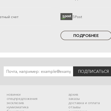
етный счет
5Post
ПОДРОБНЕЕ
ПОДПИСАТЬСЯ
новинки
архив
спецпредложения
заказы
эксклюзив
доставка и оплата
нумизматика
отзывы