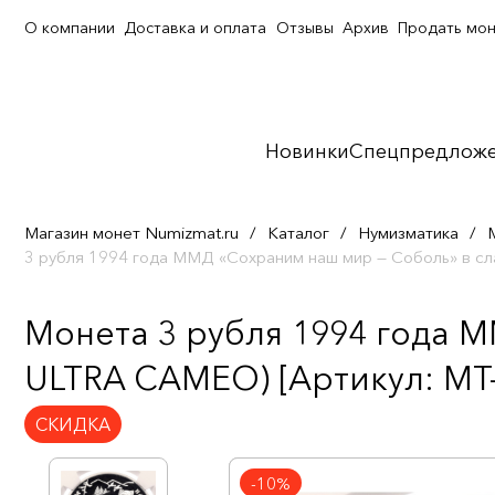
О компании
Доставка и оплата
Отзывы
Архив
Продать мо
Новинки
Спецпредлож
Магазин монет Numizmat.ru
/
Каталог
/
Нумизматика
/
3 рубля 1994 года ММД «Сохраним наш мир — Соболь» в 
Монета 3 рубля 1994 года 
ULTRA CAMEO) [Артикул: MT-
СКИДКА
-10%