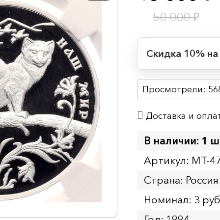
₽
50 000
Скидка 10% на
Период действия
Просмотрели:
Начало:
56
Окончание:
Доставка и опла
Время до окончан
1
16
дн.
ч.
В наличии: 1 ш
Артикул: MT-4
Страна: Россия
Номинал: 3 ру
Год: 1994