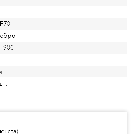
PF70
ребро
: 900
м
шт.
онета).