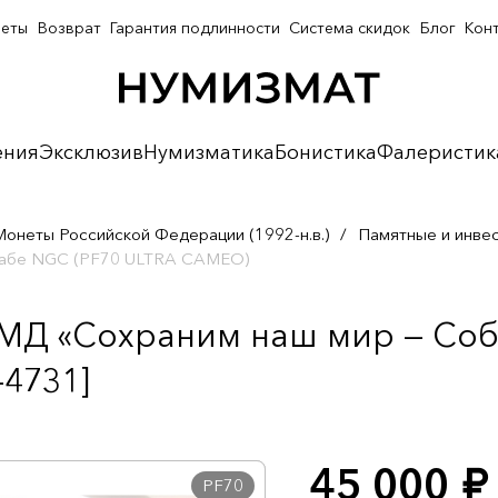
неты
Возврат
Гарантия подлинности
Система скидок
Блог
Кон
ения
Эксклюзив
Нумизматика
Бонистика
Фалеристик
Монеты Российской Федерации (1992-н.в.)
/
Памятные и инве
слабе NGC (PF70 ULTRA CAMEO)
ММД «Сохраним наш мир — Соб
4731]
45 000
руб.
PF70