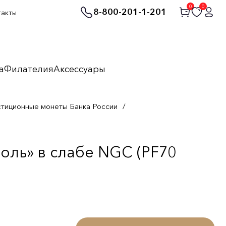
0
0
8-800-201-1-201
такты
а
Филателия
Аксессуары
стиционные монеты Банка России
/
оль» в слабе NGC (PF70