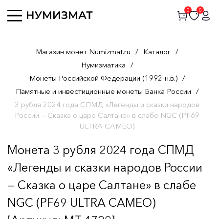
0
0
Магазин монет Numizmat.ru
/
Каталог
/
Нумизматика
/
Монеты Российской Федерации (1992-н.в.)
/
Памятные и инвестиционные монеты Банка России
/
3 рубля 2024 года СПМД «Легенды и сказки народов
России — Сказка о царе Салтане» в слабе NGC (PF69
ULTRA CAMEO)
Монета 3 рубля 2024 года СПМД
«Легенды и сказки народов России
— Сказка о царе Салтане» в слабе
NGC (PF69 ULTRA CAMEO)