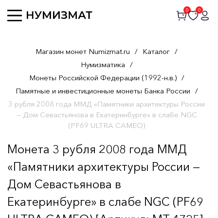
0
0
Магазин монет Numizmat.ru
/
Каталог
/
Нумизматика
/
Монеты Российской Федерации (1992-н.в.)
/
Памятные и инвестиционные монеты Банка России
/
3 рубля 2008 года ММД «Памятники архитектуры России
— Дом Севастьянова в Екатеринбурге» в слабе NGC
(PF69 ULTRA CAMEO)
Монета 3 рубля 2008 года ММД
«Памятники архитектуры России —
Дом Севастьянова в
Екатеринбурге» в слабе NGC (PF69