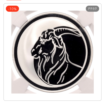
PF69
-10%