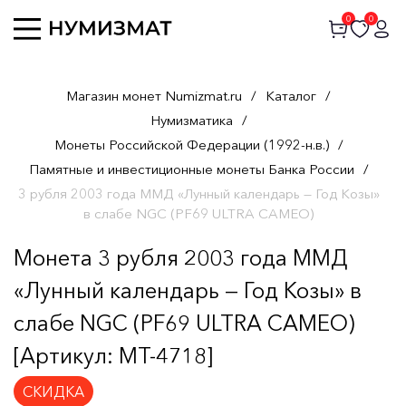
0
0
Магазин монет Numizmat.ru
/
Каталог
/
Нумизматика
/
Монеты Российской Федерации (1992-н.в.)
/
Памятные и инвестиционные монеты Банка России
/
3 рубля 2003 года ММД «Лунный календарь — Год Козы»
в слабе NGC (PF69 ULTRA CAMEO)
Монета 3 рубля 2003 года ММД
«Лунный календарь — Год Козы» в
слабе NGC (PF69 ULTRA CAMEO)
[Артикул: MT-4718]
СКИДКА