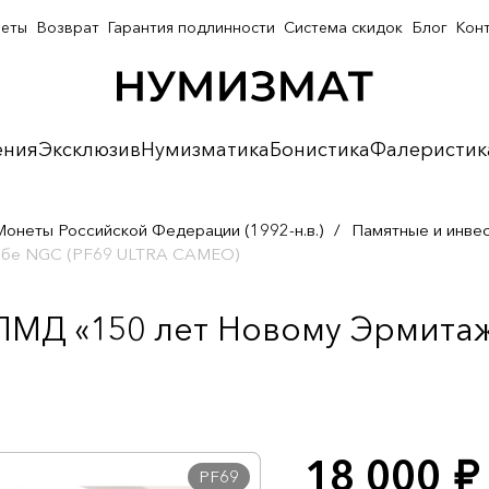
неты
Возврат
Гарантия подлинности
Система скидок
Блог
Кон
ения
Эксклюзив
Нумизматика
Бонистика
Фалеристик
Монеты Российской Федерации (1992-н.в.)
/
Памятные и инве
лабе NGC (PF69 ULTRA CAMEO)
ПМД «150 лет Новому Эрмитаж
18 000
руб.
PF69