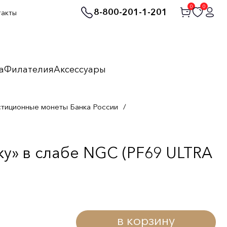
0
0
8-800-201-1-201
такты
а
Филателия
Аксессуары
стиционные монеты Банка России
/
у» в слабе NGC (PF69 ULTRA
в корзину