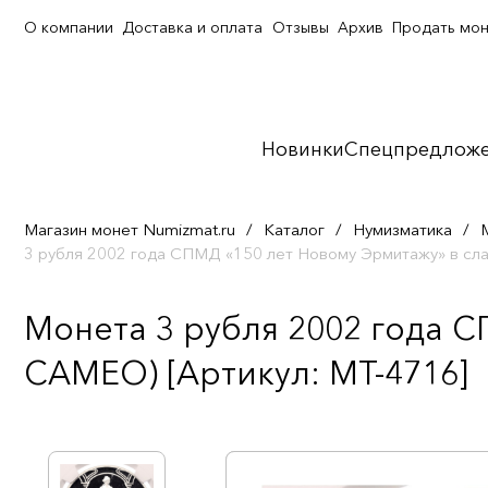
О компании
Доставка и оплата
Отзывы
Архив
Продать мо
Новинки
Спецпредлож
Магазин монет Numizmat.ru
/
Каталог
/
Нумизматика
/
3 рубля 2002 года СПМД «150 лет Новому Эрмитажу» в с
Монета 3 рубля 2002 года С
CAMEO) [Артикул: MT-4716]