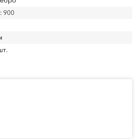
ребро
: 900
м
шт.