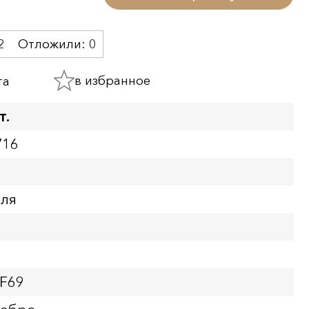
2
Отложили:
0
в избранное
та
т.
716
бля
PF69