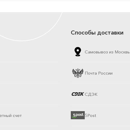
Способы доставки
Самовывоз из Москв
Почта России
СДЭК
етный счет
5Post