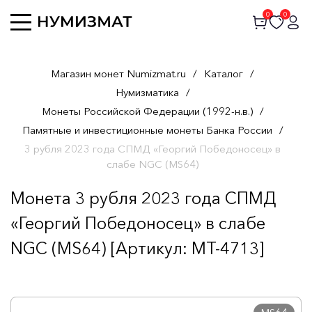
0
0
Магазин монет Numizmat.ru
/
Каталог
/
Нумизматика
/
Монеты Российской Федерации (1992-н.в.)
/
Памятные и инвестиционные монеты Банка России
/
3 рубля 2023 года СПМД «Георгий Победоносец» в
слабе NGC (MS64)
Монета 3 рубля 2023 года СПМД
«Георгий Победоносец» в слабе
NGC (MS64) [Артикул: MT-4713]