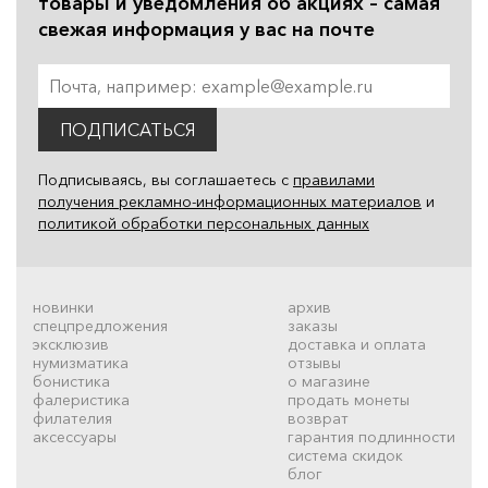
товары и уведомления об акциях – самая
свежая информация у вас на почте
ПОДПИСАТЬСЯ
Подписываясь, вы соглашаетесь с
правилами
получения рекламно-информационных материалов
и
политикой обработки персональных данных
новинки
архив
спецпредложения
заказы
эксклюзив
доставка и оплата
нумизматика
отзывы
бонистика
о магазине
фалеристика
продать монеты
филателия
возврат
аксессуары
гарантия подлинности
система скидок
блог