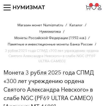
0
0
Магазин монет Numizmat.ru
/
Каталог
/
Нумизматика
/
Монеты Российской Федерации (1992-н.в.)
/
Памятные и инвестиционные монеты Банка России
/
3 рубля 2025 года СПМД «300 лет учреждению ордена
Святого Александра Невского» в слабе NGC (PF69
ULTRA CAMEO)
Монета 3 рубля 2025 года СПМД
«300 лет учреждению ордена
Святого Александра Невского» в
слабе NGC (PF69 ULTRA CAMEO)