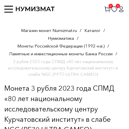
0
0
Магазин монет Numizmat.ru
/
Каталог
/
Нумизматика
/
Монеты Российской Федерации (1992-н.в.)
/
Памятные и инвестиционные монеты Банка России
/
3 рубля 2023 года СПМД «80 лет национальному
исследовательскому центру Курчатовский институт» в
слабе NGC (PF70 ULTRA CAMEO)
Монета 3 рубля 2023 года СПМД
«80 лет национальному
исследовательскому центру
Курчатовский институт» в слабе