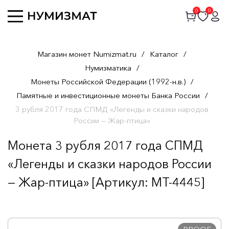
0
0
Магазин монет Numizmat.ru
/
Каталог
/
Нумизматика
/
Монеты Российской Федерации (1992-н.в.)
/
Памятные и инвестиционные монеты Банка России
/
3 рубля 2017 года СПМД «Легенды и сказки народов
России — Жар-птица»
Монета 3 рубля 2017 года СПМД
«Легенды и сказки народов России
— Жар-птица» [Артикул: MT-4445]