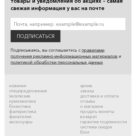
товары и уведомления об акциях – самая
свежая информация у вас на почте
ПОДПИСАТЬСЯ
Подписываясь, вы соглашаетесь с
правилами
получения рекламно-информационных материалов
и
политикой обработки персональных данных
новинки
архив
спецпредложения
заказы
эксклюзив
доставка и оплата
нумизматика
отзывы
бонистика
о магазине
фалеристика
продать монеты
филателия
возврат
аксессуары
гарантия подлинности
система скидок
блог