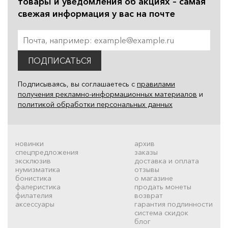
товары и уведомления об акциях – самая
свежая информация у вас на почте
ПОДПИСАТЬСЯ
Подписываясь, вы соглашаетесь с
правилами
получения рекламно-информационных материалов
и
политикой обработки персональных данных
новинки
архив
спецпредложения
заказы
эксклюзив
доставка и оплата
нумизматика
отзывы
бонистика
о магазине
фалеристика
продать монеты
филателия
возврат
аксессуары
гарантия подлинности
система скидок
блог