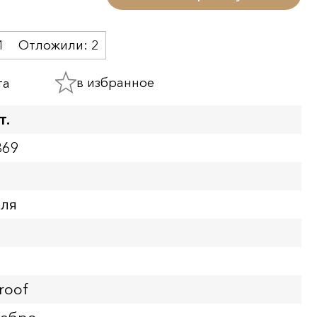
1
Отложили:
2
в избранное
та
т.
369
бля
roof