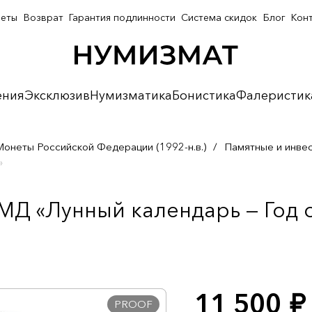
неты
Возврат
Гарантия подлинности
Система скидок
Блог
Кон
ения
Эксклюзив
Нумизматика
Бонистика
Фалеристик
Монеты Российской Федерации (1992-н.в.)
/
Памятные и инве
»
МД «Лунный календарь — Год о
11 500
руб.
PROOF