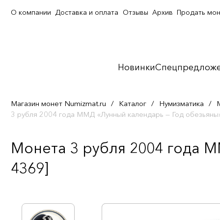
О компании
Доставка и оплата
Отзывы
Архив
Продать мо
Новинки
Спецпредлож
Магазин монет Numizmat.ru
/
Каталог
/
Нумизматика
/
3 рубля 2004 года ММД «Лунный календарь — Год обезьяны
Монета 3 рубля 2004 года М
4369]