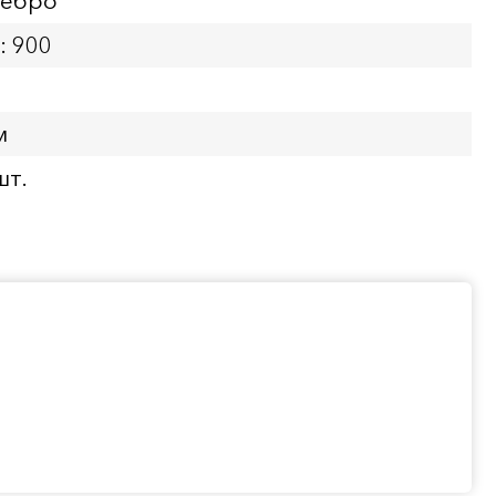
ребро
: 900
м
шт.