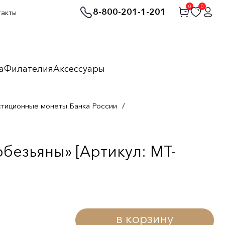
0
0
8-800-201-1-201
такты
а
Филателия
Аксессуары
стиционные монеты Банка России
/
безьяны» [Артикул: MT-
в корзину