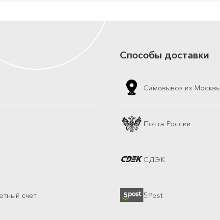
Способы доставки
Самовывоз из Москв
Почта России
СДЭК
етный счет
5Post