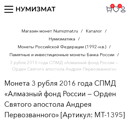
0
0
Магазин монет Numizmat.ru
/
Каталог
/
Нумизматика
/
Монеты Российской Федерации (1992-н.в.)
/
Памятные и инвестиционные монеты Банка России
/
3 рубля 2016 года СПМД «Алмазный фонд России —
Орден Святого апостола Андрея Первозванного»
Монета 3 рубля 2016 года СПМД
«Алмазный фонд России — Орден
Святого апостола Андрея
Первозванного» [Артикул: MT-1395]