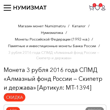
0
0
Магазин монет Numizmat.ru
/
Каталог
/
Нумизматика
/
Монеты Российской Федерации (1992-н.в.)
/
Памятные и инвестиционные монеты Банка России
/
3 рубля 2016 года СПМД «Алмазный фонд России —
Скипетр и держава»
Монета 3 рубля 2016 года СПМД
«Алмазный фонд России — Скипетр
и держава» [Артикул: MT-1394]
СКИДКА