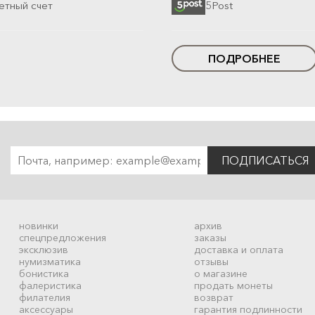
етный счет
5Post
ПОДРОБНЕЕ
ПОДПИСАТЬСЯ
новинки
архив
спецпредложения
заказы
эксклюзив
доставка и оплата
нумизматика
отзывы
бонистика
о магазине
фалеристика
продать монеты
филателия
возврат
аксессуары
гарантия подлинности