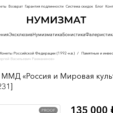
неты
Возврат
Гарантия подлинности
Система скидок
Блог
Кон
ения
Эксклюзив
Нумизматика
Бонистика
Фалеристик
Монеты Российской Федерации (1992-н.в.)
/
Памятные и инве
ергей Васильевич Рахманинов»
 ММД «Россия и Мировая куль
231]
135 000
р
PROOF