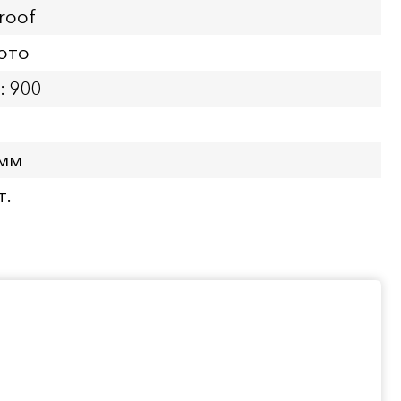
roof
ото
: 900
 мм
т.