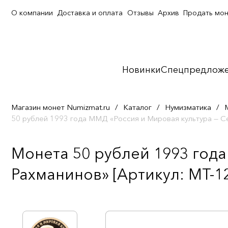
О компании
Доставка и оплата
Отзывы
Архив
Продать мо
Новинки
Спецпредлож
Магазин монет Numizmat.ru
/
Каталог
/
Нумизматика
/
50 рублей 1993 года ММД «Россия и Мировая культура — С
Монета 50 рублей 1993 года
Рахманинов» [Артикул: MT-1