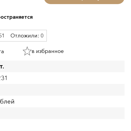
ространяется
51
Отложили:
0
в избранное
та
т.
231
ублей