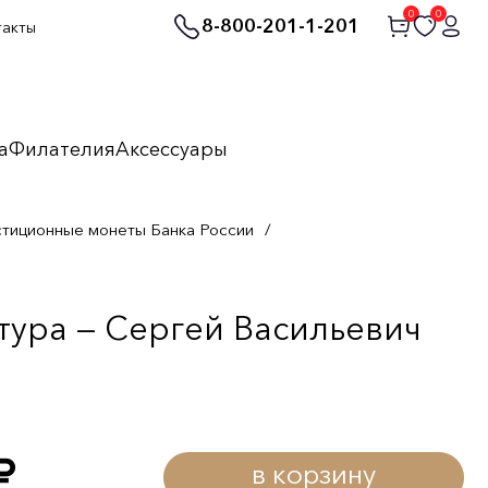
0
0
8-800-201-1-201
такты
а
Филателия
Аксессуары
стиционные монеты Банка России
/
тура — Сергей Васильевич
в корзину
уб.