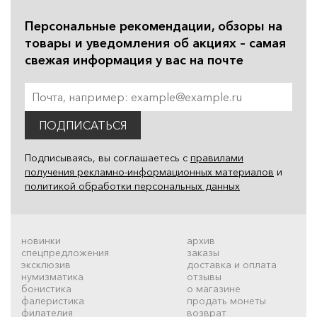
Персональные рекомендации, обзоры на
товары и уведомления об акциях – самая
свежая информация у вас на почте
ПОДПИСАТЬСЯ
Подписываясь, вы соглашаетесь с
правилами
получения рекламно-информационных материалов
и
политикой обработки персональных данных
новинки
архив
спецпредложения
заказы
эксклюзив
доставка и оплата
нумизматика
отзывы
бонистика
о магазине
фалеристика
продать монеты
филателия
возврат