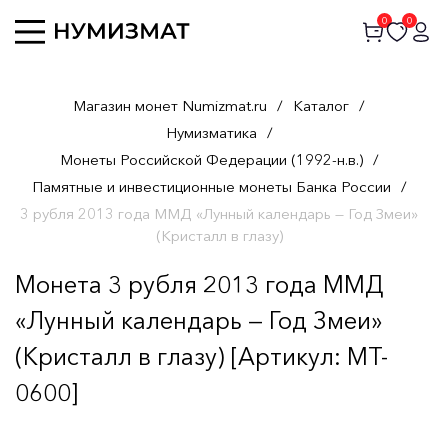
0
0
Магазин монет Numizmat.ru
/
Каталог
/
Нумизматика
/
Монеты Российской Федерации (1992-н.в.)
/
Памятные и инвестиционные монеты Банка России
/
3 рубля 2013 года ММД «Лунный календарь — Год Змеи»
(Кристалл в глазу)
Монета 3 рубля 2013 года ММД
«Лунный календарь — Год Змеи»
(Кристалл в глазу) [Артикул: MT-
0600]