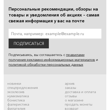
Персональные рекомендации, обзоры на
товары и уведомления об акциях – самая
свежая информация у вас на почте
ПОДПИСАТЬСЯ
Подписываясь, вы соглашаетесь с
правилами
получения рекламно-информационных материалов
и
политикой обработки персональных данных
новинки
архив
спецпредложения
заказы
эксклюзив
доставка и оплата
нумизматика
отзывы
бонистика
о магазине
фалеристика
продать монеты
филателия
возврат