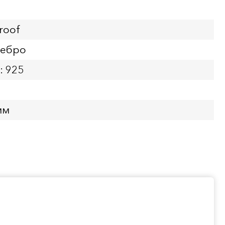
roof
ребро
: 925
мм