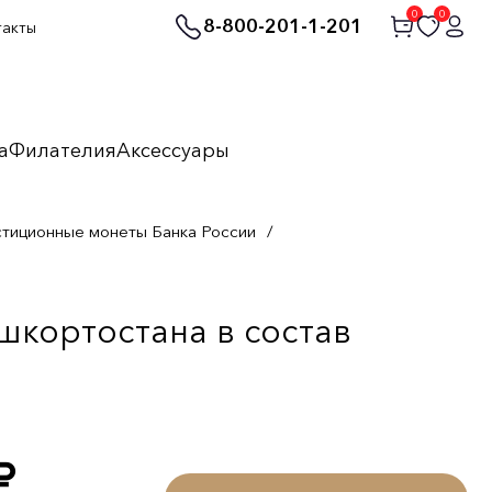
0
0
8-800-201-1-201
такты
а
Филателия
Аксессуары
стиционные монеты Банка России
/
шкортостана в состав
уб.