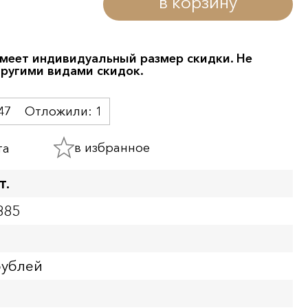
в корзину
меет индивидуальный размер скидки. Не
другими видами скидок.
47
Отложили:
1
в избранное
та
т.
885
рублей