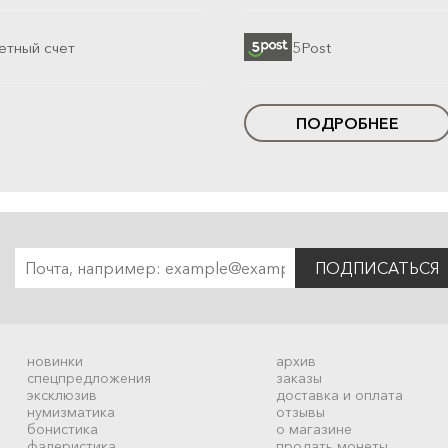
етный счет
5Post
ПОДРОБНЕЕ
ПОДПИСАТЬСЯ
новинки
архив
спецпредложения
заказы
эксклюзив
доставка и оплата
нумизматика
отзывы
бонистика
о магазине
фалеристика
продать монеты