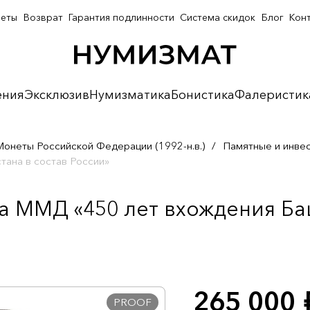
неты
Возврат
Гарантия подлинности
Система скидок
Блог
Кон
ения
Эксклюзив
Нумизматика
Бонистика
Фалеристик
Монеты Российской Федерации (1992-н.в.)
/
Памятные и инве
тана в состав России»
а ММД «450 лет вхождения Ба
265 000
р
PROOF