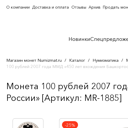
О компании
Доставка и оплата
Отзывы
Архив
Продать мо
Новинки
Спецпредлож
Магазин монет Numizmat.ru
/
Каталог
/
Нумизматика
/
100 рублей 2007 года ММД «450 лет вхождения Башкортос
Монета 100 рублей 2007 год
России» [Артикул: MR-1885]
-25%