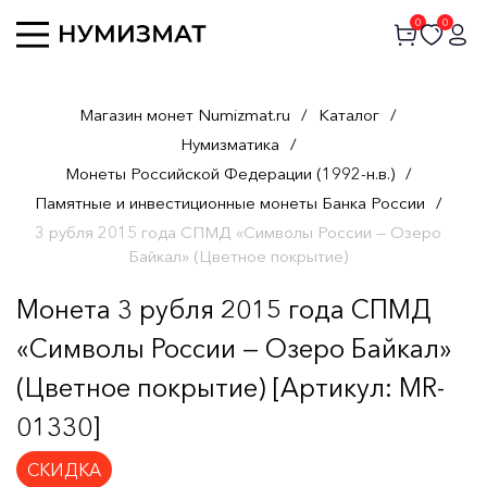
0
0
Магазин монет Numizmat.ru
/
Каталог
/
Нумизматика
/
Монеты Российской Федерации (1992-н.в.)
/
Памятные и инвестиционные монеты Банка России
/
3 рубля 2015 года СПМД «Символы России — Озеро
Байкал» (Цветное покрытие)
Монета 3 рубля 2015 года СПМД
«Символы России — Озеро Байкал»
(Цветное покрытие) [Артикул: MR-
01330]
СКИДКА