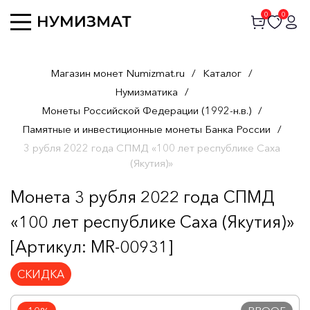
0
0
Магазин монет Numizmat.ru
/
Каталог
/
Нумизматика
/
Монеты Российской Федерации (1992-н.в.)
/
Памятные и инвестиционные монеты Банка России
/
3 рубля 2022 года СПМД «100 лет республике Саха
(Якутия)»
Монета 3 рубля 2022 года СПМД
«100 лет республике Саха (Якутия)»
[Артикул: MR-00931]
СКИДКА