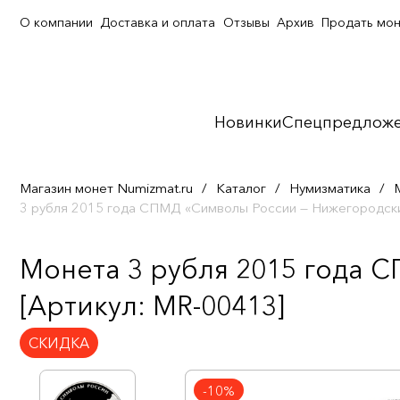
О компании
Доставка и оплата
Отзывы
Архив
Продать мо
Новинки
Спецпредлож
Магазин монет Numizmat.ru
/
Каталог
/
Нумизматика
/
3 рубля 2015 года СПМД «Символы России — Нижегородск
Монета 3 рубля 2015 года 
[Артикул: MR-00413]
СКИДКА
-10%