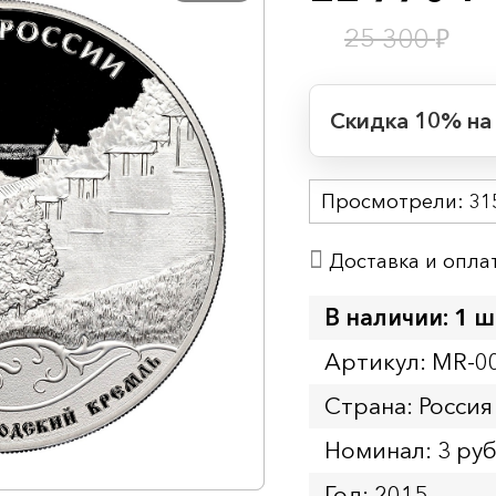
₽
25 300
Скидка 10% на
Период действия
Просмотрели:
Начало:
31
Окончание:
Доставка и опла
Время до окончан
1
15
дн.
ч.
В наличии: 1 ш
Артикул: MR-0
Страна: Россия
Номинал: 3 ру
Год: 2015