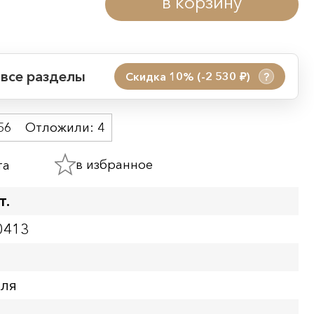
в корзину
 все разделы
Скидка 10% (-2 530
)
?
руб.
 акции:
56
Отложили:
4
08.08.2026 00:01
09.08.2026 23:59
в избранное
та
ия:
т.
0413
бля