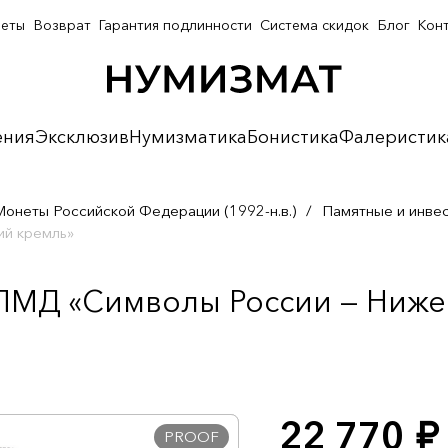
неты
Возврат
Гарантия подлинности
Система скидок
Блог
Кон
ения
Эксклюзив
Нумизматика
Бонистика
Фалеристик
Монеты Российской Федерации (1992-н.в.)
/
Памятные и инве
ий кремль»
СПМД «Символы России — Ниж
22 770
руб.
PROOF