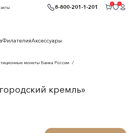
0
0
8-800-201-1-201
такты
а
Филателия
Аксессуары
стиционные монеты Банка России
/
егородский кремль»