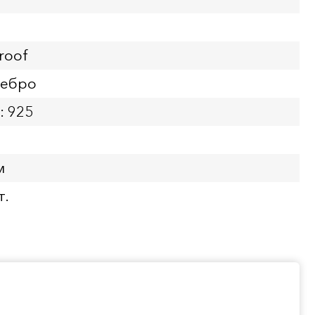
roof
ребро
: 925
м
т.