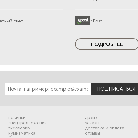
етный счет
5Post
ПОДРОБНЕЕ
ПОДПИСАТЬСЯ
новинки
архив
спецпредложения
заказы
эксклюзив
доставка и оплата
нумизматика
отзывы