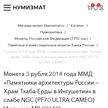
0
0
Магазин монет Numizmat.ru
/
Каталог
/
Нумизматика
/
Монеты Российской Федерации (1992-н.в.)
/
Памятные и инвестиционные монеты Банка России
/
3 рубля 2014 года ММД «Памятники архитектуры России
— Храм Тхаба-Ерды в Ингушетии» в слабе NGC (PF70
ULTRA CAMEO)
Монета 3 рубля 2014 года ММД
«Памятники архитектуры России —
Храм Тхаба-Ерды в Ингушетии» в
слабе NGC (PF70 ULTRA CAMEO)