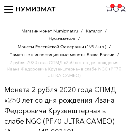
0
0
Магазин монет Numizmat.ru
/
Каталог
/
Нумизматика
/
Монеты Российской Федерации (1992-н.в.)
/
Памятные и инвестиционные монеты Банка России
/
2 рубля 2020 года СПМД «250 лет со дня рождения
Ивана Федоровича Крузенштерна» в слабе NGC (PF70
ULTRA CAMEO)
Монета 2 рубля 2020 года СПМД
«250 лет со дня рождения Ивана
Федоровича Крузенштерна» в
слабе NGC (PF70 ULTRA CAMEO)