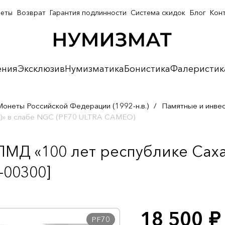
неты
Возврат
Гарантия подлинности
Система скидок
Блог
Кон
ения
Эксклюзив
Нумизматика
Бонистика
Фалеристик
Монеты Российской Федерации (1992-н.в.)
/
Памятные и инве
ия)» в слабе NGC (PF70 ULTRA CAMEO)
ПМД «100 лет республике Саха 
-00300]
18 500
руб.
PF70