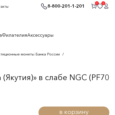
0
0
8-800-201-1-201
такты
а
Филателия
Аксессуары
стиционные монеты Банка России
/
(Якутия)» в слабе NGC (PF70
в корзину