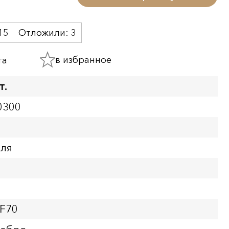
15
Отложили:
3
в избранное
та
т.
0300
бля
PF70