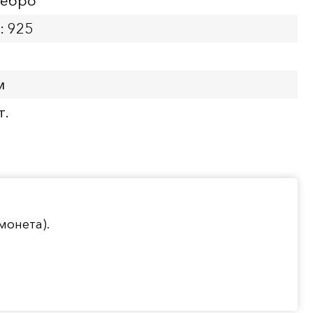
ребро
: 925
м
т.
монета).