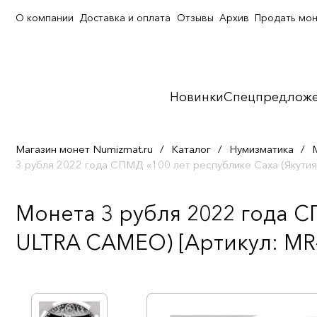
О компании
Доставка и оплата
Отзывы
Архив
Продать мо
Новинки
Спецпредлож
Магазин монет Numizmat.ru
/
Каталог
/
Нумизматика
/
3 рубля 2022 года СПМД «100 лет республике Саха (Якут
Монета 3 рубля 2022 года С
ULTRA CAMEO) [Артикул: MR