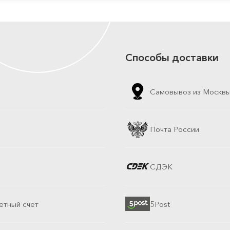
Способы доставки
Самовывоз из Москв
Почта России
СДЭК
етный счет
5Post