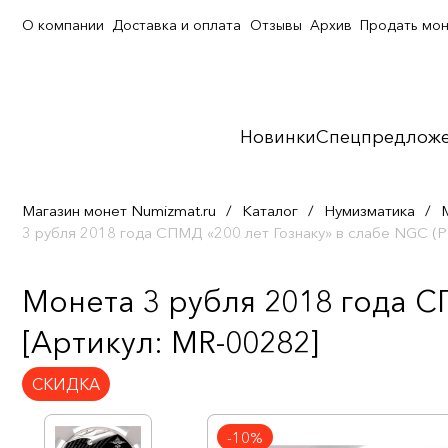
О компании
Доставка и оплата
Отзывы
Архив
Продать мо
Новинки
Спецпредлож
Магазин монет Numizmat.ru
/
Каталог
/
Нумизматика
/
3 рубля 2018 года СПМД «200 лет Гознаку» в слабе NGC 
Монета 3 рубля 2018 года С
[Артикул: MR-00282]
СКИДКА
-10%