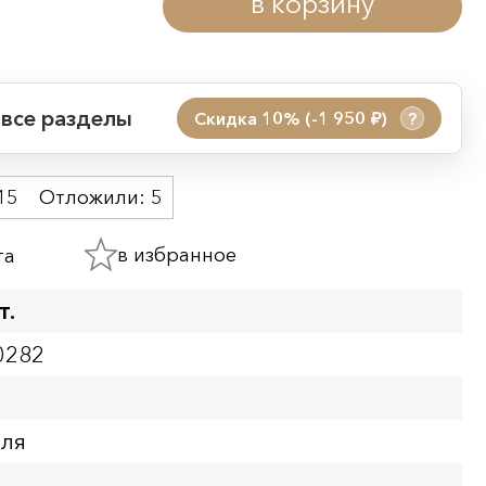
в корзину
 все разделы
Скидка 10% (-1 950
)
?
руб.
 акции:
15
Отложили:
5
08.08.2026 00:01
09.08.2026 23:59
в избранное
та
ия:
т.
0282
бля