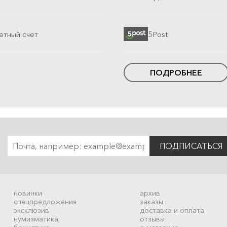
етный счет
5Post
ПОДРОБНЕЕ
ПОДПИСАТЬСЯ
новинки
архив
спецпредложения
заказы
эксклюзив
доставка и оплата
нумизматика
отзывы