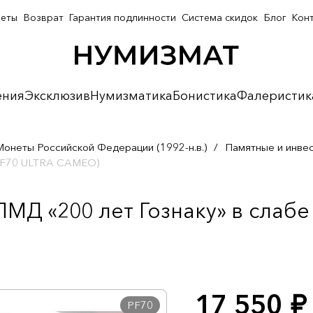
неты
Возврат
Гарантия подлинности
Система скидок
Блог
Кон
ения
Эксклюзив
Нумизматика
Бонистика
Фалеристик
Монеты Российской Федерации (1992-н.в.)
/
Памятные и инве
(PF70 ULTRA CAMEO)
ПМД «200 лет Гознаку» в слаб
17 550
руб.
PF70