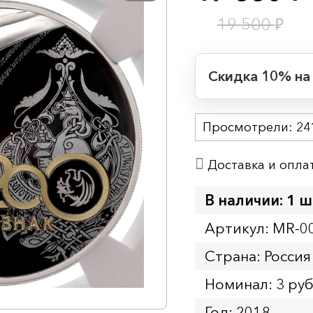
₽
19 500
Скидка 10% на
Период действия
Просмотрели:
Начало:
24
Окончание:
Доставка и опла
Время до окончан
1
7
дн.
ч.
В наличии: 1 ш
Артикул: MR-0
Страна: Россия
Номинал: 3 ру
Год: 2018