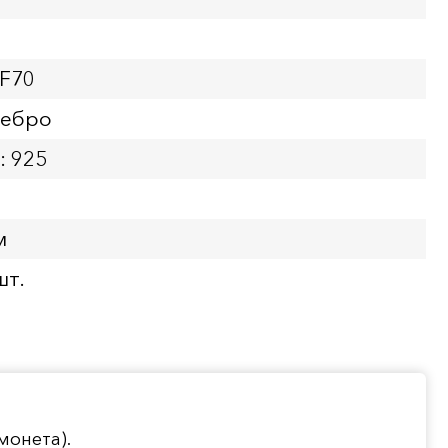
PF70
ребро
: 925
м
шт.
монета).