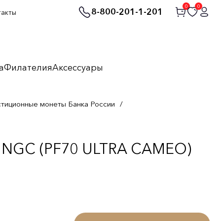
0
0
8-800-201-1-201
такты
а
Филателия
Аксессуары
стиционные монеты Банка России
/
е NGC (PF70 ULTRA CAMEO)