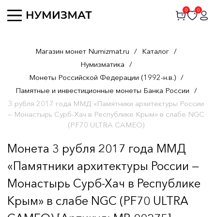
0
0
Магазин монет Numizmat.ru
/
Каталог
/
Нумизматика
/
Монеты Российской Федерации (1992-н.в.)
/
Памятные и инвестиционные монеты Банка России
/
3 рубля 2017 года ММД «Памятники архитектуры России
— Монастырь Сурб-Хач в Республике Крым» в слабе NGC
(PF70 ULTRA CAMEO)
Монета 3 рубля 2017 года ММД
«Памятники архитектуры России —
Монастырь Сурб-Хач в Республике
Крым» в слабе NGC (PF70 ULTRA