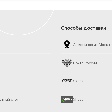
Способы доставки
Самовывоз из Москв
Почта России
СДЭК
етный счет
5Post