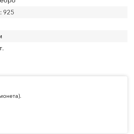
ребро
: 925
м
т.
монета).