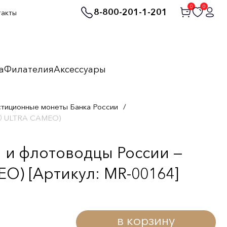
0
0
8-800-201-1-201
такты
а
Филателия
Аксессуары
стиционные монеты Банка России
/
70 ULTRA CAMEO)
 и флотоводцы России —
O) [Артикул: MR-00164]
в корзину