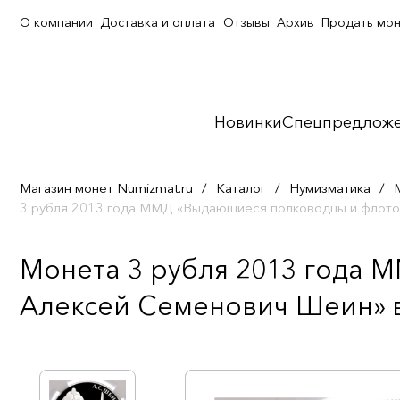
О компании
Доставка и оплата
Отзывы
Архив
Продать мо
Новинки
Спецпредлож
Магазин монет Numizmat.ru
/
Каталог
/
Нумизматика
/
3 рубля 2013 года ММД «Выдающиеся полководцы и флот
Монета 3 рубля 2013 года 
Алексей Семенович Шеин» в