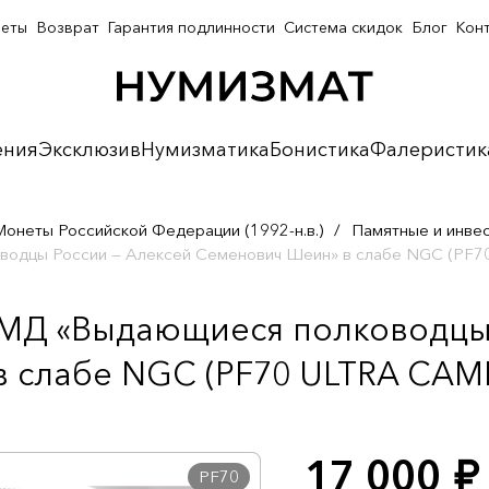
неты
Возврат
Гарантия подлинности
Система скидок
Блог
Кон
ения
Эксклюзив
Нумизматика
Бонистика
Фалеристик
Монеты Российской Федерации (1992-н.в.)
/
Памятные и инве
оводцы России — Алексей Семенович Шеин» в слабе NGC (PF
ММД «Выдающиеся полководцы
 слабе NGC (PF70 ULTRA CAME
17 000
руб.
PF70