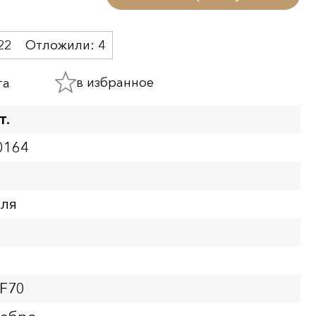
22
Отложили:
4
в избранное
та
т.
0164
бля
PF70