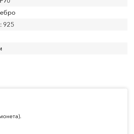
PF70
ребро
: 925
м
монета).