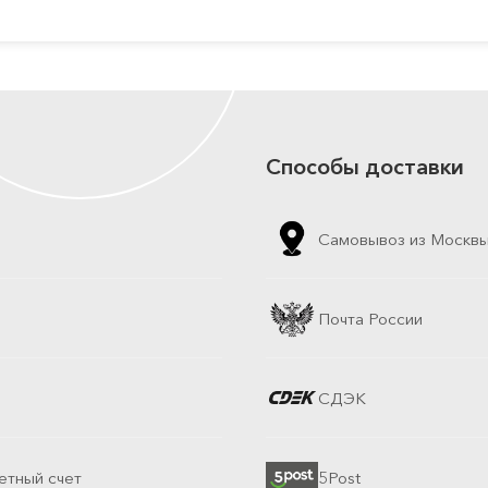
Способы доставки
Самовывоз из Москв
Почта России
СДЭК
етный счет
5Post