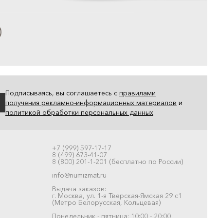
Подписываясь, вы соглашаетесь с
правилами
получения рекламно-информационных материалов
и
политикой обработки персональных данных
+7 (999) 597-17-17
8 (499) 673-41-07
8 (800) 201-1-201 (бесплатно по России)
info@numizmat.ru
Выдача заказов:
г. Москва, ул. 1-я Тверская-Ямская 29 с1
(Метро Белорусская, Кольцевая)
Понедельник - пятница: 10:00 - 20:00