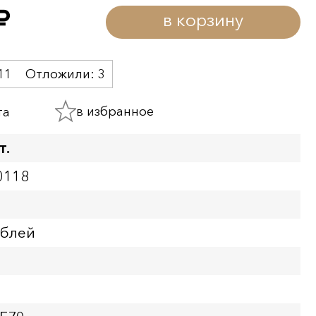
в корзину
уб.
11
Отложили:
3
в избранное
та
т.
0118
ублей