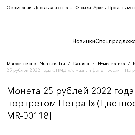
О компании
Доставка и оплата
Отзывы
Архив
Продать мо
Новинки
Спецпредлож
Магазин монет Numizmat.ru
/
Каталог
/
Нумизматика
/
25 рублей 2022 года СПМД «Алмазный фонд России — Нагр
Монета 25 рублей 2022 год
портретом Петра I» (Цветно
MR-00118]