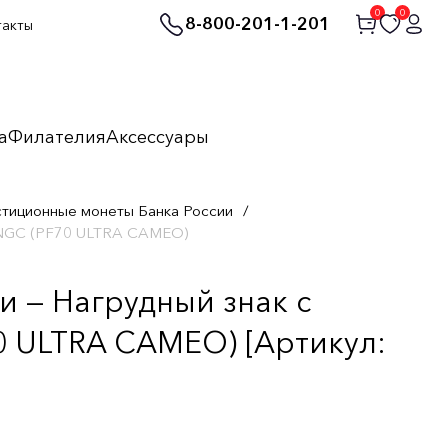
0
0
8-800-201-1-201
такты
а
Филателия
Аксессуары
стиционные монеты Банка России
/
е NGC (PF70 ULTRA CAMEO)
 — Нагрудный знак с
0 ULTRA CAMEO) [Артикул: