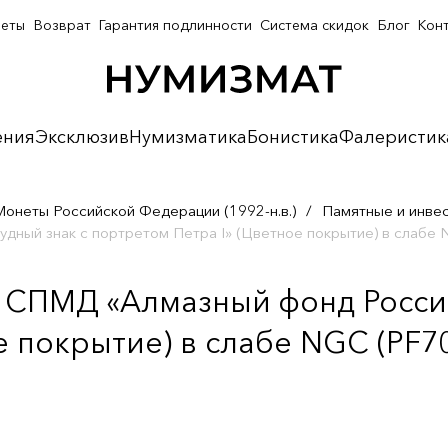
неты
Возврат
Гарантия подлинности
Система скидок
Блог
Кон
ения
Эксклюзив
Нумизматика
Бонистика
Фалеристик
Монеты Российской Федерации (1992-н.в.)
/
Памятные и инве
удный знак с портретом Петра I» (Цветное покрытие) в слаб
а СПМД «Алмазный фонд России
е покрытие) в слабе NGC (PF7